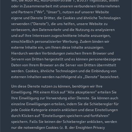
Wir, die AUDI AG, Auto-Union-Straße 1, 85057 Ingolstadt, allein
oder in Zusammenarbeit mit unseren verbundenen Unternehmen
und Partnern ("Wir", "Unser"), nutzen auf unserer Website
eigene und Dienste Dritter, die Cookies und ähnliche Technologien
verwenden ("Dienste"), die uns helfen, unsere Website zu
verbessern, den Datenverkehr und die Nutzung zu analysieren
und auf Ihre Interessen zugeschnittene Inhalte anzuzeigen,
einschließlich personalisierter Werbung. Zudem binden wir
externe Inhalte ein, um Ihnen diese Inhalte anzuzeigen.
Hierdurch werden Verbindungen zwischen Ihrem Browser und
Servern von Dritten hergestellt und es können personenbezogene
Daten von Ihrem Browser an die Server von Dritten übermittelt
werden. Cookies, ähnliche Technologien und die Einbindung von
externen Inhalten werden nachfolgend als „Dienste“ bezeichnet.
Wolfgang-Perger-Straße 3
84453 Mühldorf
Um diese Dienste nutzen zu können, benötigen wir Ihre
Einwilligung. Mit einem Klick auf "Alle akzeptieren" erteilen Sie
Ihre Einwilligung zur Verwendung aller Dienste. Sie können auch
08631 3700
einzelne Einwilligungen erteilen, indem Sie die Schieberegler für
jede Cookie-Kategorie einzeln anklicken und diese Einstellungen
muehldorf@ostermaier.de
durch Klicken auf "Einstellungen speichern und fortfahren"
speichern. Falls Sie keinen der Schieberegler anklicken, werden
nur die notwendigen Cookies (z. B. der Ensighten Privacy
Kontaktdaten herunterladen