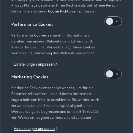
Modelle
Privacy Manager, sowie zu Ihren Rechten als betroffene Person
können Sie in unserer
Cookie Richtlinie
nachlesen.
Kaufen & leasen
Alle Modelle
Performance Cookies
Modelle vergleichen
Service & Zubehör
Performance Cookies sammeln Informationen
Neuwagensuche
darüber, wie unsere Webseite genutzt wird (z. B.
Elektromodelle
Anzahl der Besuche, Verweildauer). Diese Cookies
Gebrauchtwagensuche
Support
werden zur Optimierung der Webseite verwendet.
Saisonale Angebote
Plug-in-Hybride
Gebrauchtwagen
Einstellungen anpassen
Audi Services
Über Audi
Kundenservice
Finanzierung
Marketing Cookies
Garantie
Händlersuche
Aktionen & Angebote
Unternehmen
Marketing Cookies werden verwendet, um für die
Audi digital services
Benutzer relevantere und auf deren Interessen
Audi Code
Geschäftskunden
Karriere
zugeschnittene Inhalte anzubieten. Sie werden auch
myAudi
verwendet, um die Erscheinungshäufigkeit einer
Häufige Fragen (FAQ)
Investor Relations
Werbeanzeige zu begrenzen und um die Effektivität
© 2026 AUDI AG. Alle Rechte vorbehalten
von Werbekampagnen zu messen und zu steuern.
Audi Online Beratung
Presse & Media Center
Impressum
Rechtliches
Hinweisgebersystem
Einstellungen anpassen
Online-Terminvereinbarung