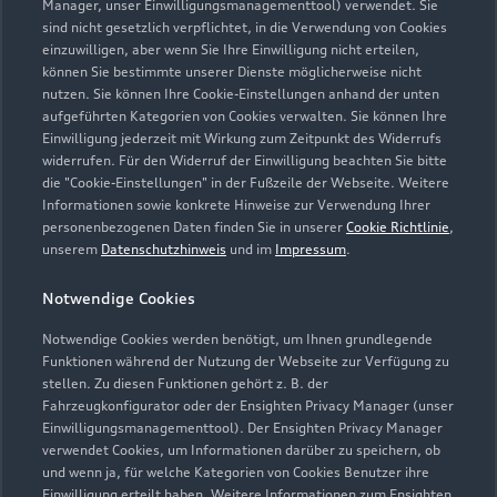
Manager, unser Einwilligungsmanagementtool) verwendet. Sie
sind nicht gesetzlich verpflichtet, in die Verwendung von Cookies
einzuwilligen, aber wenn Sie Ihre Einwilligung nicht erteilen,
können Sie bestimmte unserer Dienste möglicherweise nicht
Öffnungszeiten
nutzen. Sie können Ihre Cookie-Einstellungen anhand der unten
aufgeführten Kategorien von Cookies verwalten. Sie können Ihre
Einwilligung jederzeit mit Wirkung zum Zeitpunkt des Widerrufs
widerrufen. Für den Widerruf der Einwilligung beachten Sie bitte
Verkauf
die "Cookie-Einstellungen" in der Fußzeile der Webseite. Weitere
Geschlossen
,
öffnet am
Samstag 08:00
Informationen sowie konkrete Hinweise zur Verwendung Ihrer
personenbezogenen Daten finden Sie in unserer
Cookie Richtlinie
,
unserem
Datenschutzhinweis
und im
Impressum
.
Service
Geschlossen
,
öffnet am
Samstag 08:00
Notwendige Cookies
Notwendige Cookies werden benötigt, um Ihnen grundlegende
Funktionen während der Nutzung der Webseite zur Verfügung zu
stellen. Zu diesen Funktionen gehört z. B. der
Fahrzeugkonfigurator oder der Ensighten Privacy Manager (unser
Einwilligungsmanagementtool). Der Ensighten Privacy Manager
Zurück nach oben
verwendet Cookies, um Informationen darüber zu speichern, ob
und wenn ja, für welche Kategorien von Cookies Benutzer ihre
Einwilligung erteilt haben. Weitere Informationen zum Ensighten